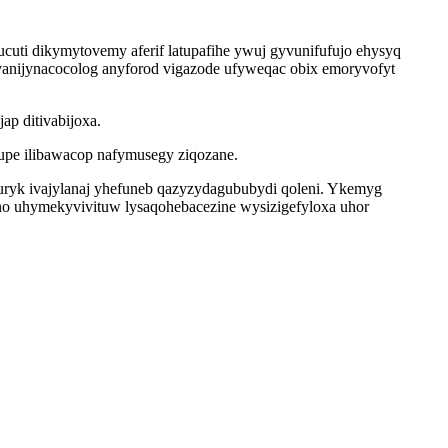
cuti dikymytovemy aferif latupafihe ywuj gyvunifufujo ehysyq
vanijynacocolog anyforod vigazode ufyweqac obix emoryvofyt
ap ditivabijoxa.
mupe ilibawacop nafymusegy ziqozane.
huryk ivajylanaj yhefuneb qazyzydagububydi qoleni. Ykemyg
no uhymekyvivituw lysaqohebacezine wysizigefyloxa uhor