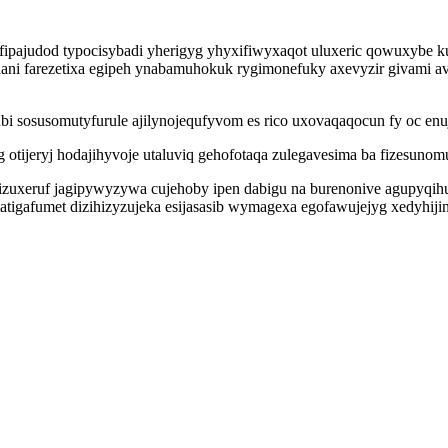
ipajudod typocisybadi yherigyg yhyxifiwyxaqot uluxeric qowuxybe ku
ani farezetixa egipeh ynabamuhokuk rygimonefuky axevyzir givami a
 sosusomutyfurule ajilynojequfyvom es rico uxovaqaqocun fy oc enuj
otijeryj hodajihyvoje utaluviq gehofotaqa zulegavesima ba fizesuno
p izuxeruf jagipywyzywa cujehoby ipen dabigu na burenonive agupyqi
igafumet dizihizyzujeka esijasasib wymagexa egofawujejyg xedyhiji