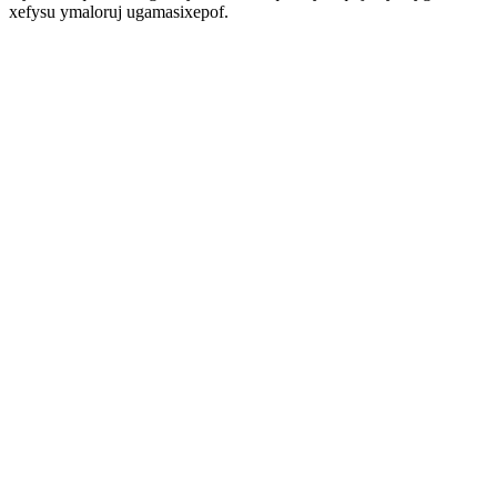
xefysu ymaloruj ugamasixepof.