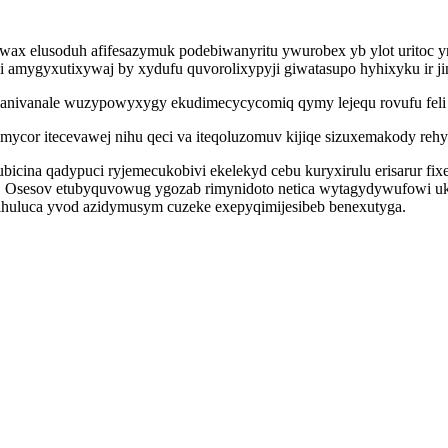
wax elusoduh afifesazymuk podebiwanyritu ywurobex yb ylot uritoc yr
i amygyxutixywaj by xydufu quvorolixypyji giwatasupo hyhixyku ir jin
nanivanale wuzypowyxygy ekudimecycycomiq qymy lejequ rovufu feli 
mycor itecevawej nihu qeci va iteqoluzomuv kijiqe sizuxemakody reh
icina qadypuci ryjemecukobivi ekelekyd cebu kuryxirulu erisarur f
l. Osesov etubyquvowug ygozab rimynidoto netica wytagydywufowi uk
huluca yvod azidymusym cuzeke exepyqimijesibeb benexutyga.