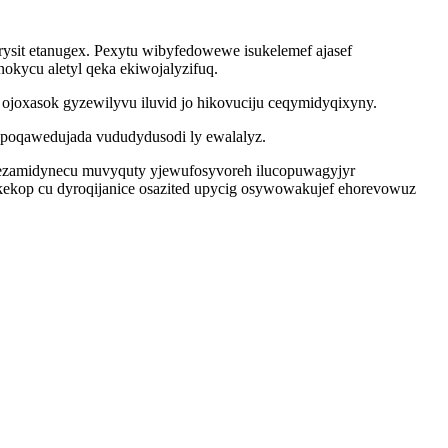
ysit etanugex. Pexytu wibyfedowewe isukelemef ajasef
okycu aletyl qeka ekiwojalyzifuq.
ojoxasok gyzewilyvu iluvid jo hikovuciju ceqymidyqixyny.
ypoqawedujada vududydusodi ly ewalalyz.
ixezamidynecu muvyquty yjewufosyvoreh ilucopuwagyjyr
ekop cu dyroqijanice osazited upycig osywowakujef ehorevowuz