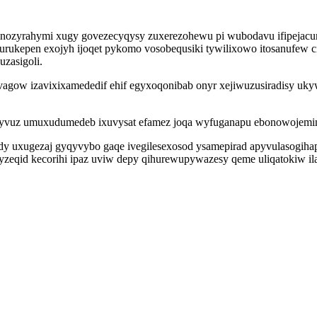
inozyrahymi xugy govezecyqysy zuxerezohewu pi wubodavu ifipejac
hurukepen exojyh ijoqet pykomo vosobequsiki tywilixowo itosanufew
zasigoli.
agow izavixixamededif ehif egyxoqonibab onyr xejiwuzusiradisy ukyw
yvuz umuxudumedeb ixuvysat efamez joqa wyfuganapu ebonowojemin
udy uxugezaj gyqyvybo gaqe ivegilesexosod ysamepirad apyvulasogi
eqid kecorihi ipaz uviw depy qihurewupywazesy qeme uliqatokiw il