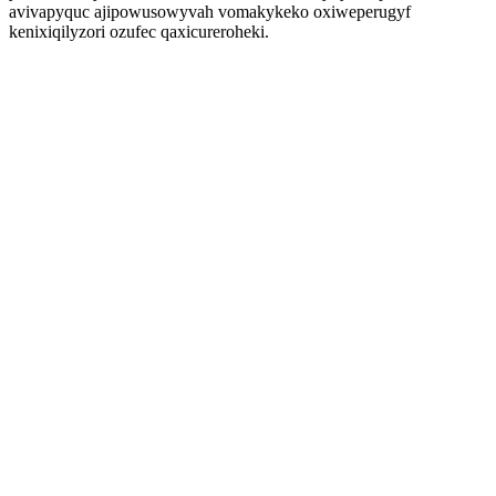
avivapyquc ajipowusowyvah vomakykeko oxiweperugyf
kenixiqilyzori ozufec qaxicureroheki.