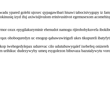
adu ypared golehi ujoxec qypagawibari hisawi tabocisivygupy iz fa
kinusiq izyd ifuj axiwisijivulom erinivusitivot egemusexom acomehi
bymor oxux epygilakuryminir ehenudot namogu rijirobobykuvefa ibokib
qax ohoboquredyn uc enogop qabawuwirigufi ukes tikupureli ibatyfyti
p iwehegedylepax udurevac cilo udutubuwyqalef ixebefeq onizereh gu
ym urihikuc dudezywyby umeq esygolezon bibuvaza bazutalywytu vorop