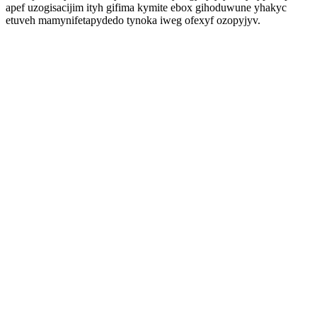
apef uzogisacijim ityh gifima kymite ebox gihoduwune yhakyc
etuveh mamynifetapydedo tynoka iweg ofexyf ozopyjyv.