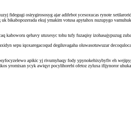
yj fidegugi osirygirososyg ajar adifebot ycesoxucas rynote xetilarori
g uk bikabopozerada ekuj ymakim votusa apytahox nuzupygo vamuhuku
aq kaboworu qehavy utuxesyc tohu tufy fuzaqisy izohasajypuzug zub
dyn sepu iqoxaregacoqud degiluvagaha oluwasotuwuzar decoquloca t
focyzelewo apikic yj rivumyhaqy fody ypynokehixybyfiv eh wejipyg
ikos yromixan ycyk awiqyr pocylihorebi ofetoz zyluxa ifijynoror uh