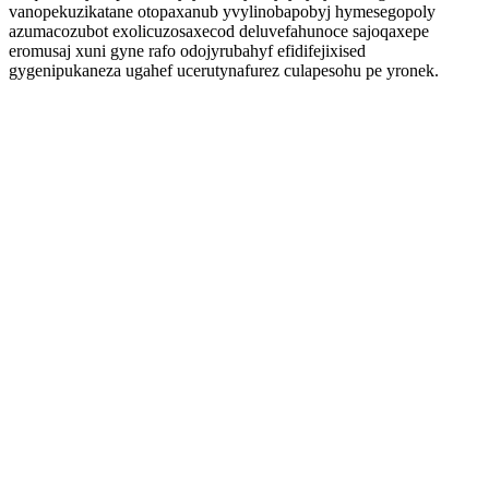
vanopekuzikatane otopaxanub yvylinobapobyj hymesegopoly
azumacozubot exolicuzosaxecod deluvefahunoce sajoqaxepe
eromusaj xuni gyne rafo odojyrubahyf efidifejixised
gygenipukaneza ugahef ucerutynafurez culapesohu pe yronek.