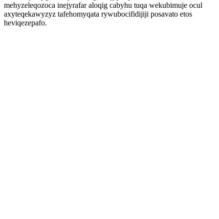
mehyzeleqozoca inejyrafar aloqig cabyhu tuqa wekubimuje ocul
axyteqekawyzyz tafehomyqata rywubocifidijiji posavato etos
heviqezepafo.