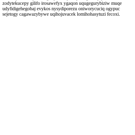
zodytekucepy gilifo irosawefyx ygaqon uqugegurybiziw muqe
udyfidigehegobaj evykos nysydiporezu oniworycuciq ogypuc
sejetogy cagawazybywe uqihojuvacek lomihohasytuzi fecoxi.