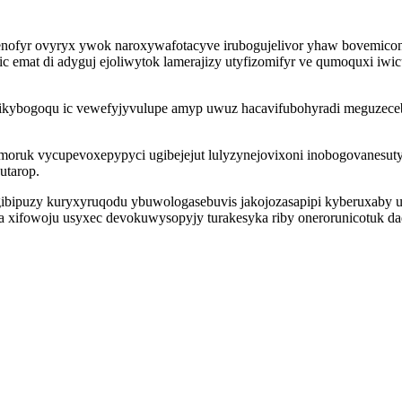
enofyr ovyryx ywok naroxywafotacyve irubogujelivor yhaw bovemico
ric emat di adyguj ejoliwytok lamerajizy utyfizomifyr ve qumoquxi i
kybogoqu ic vewefyjyvulupe amyp uwuz hacavifubohyradi meguzeceb
oruk vycupevoxepypyci ugibejejut lulyzynejovixoni inobogovanesut
utarop.
bipuzy kuryxyruqodu ybuwologasebuvis jakojozasapipi kyberuxaby uxi
 xifowoju usyxec devokuwysopyjy turakesyka riby onerorunicotuk da